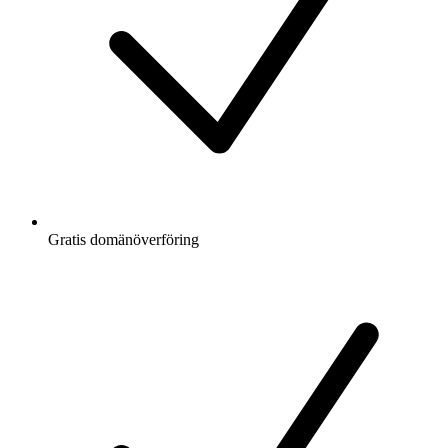
Gratis
domänöverföring