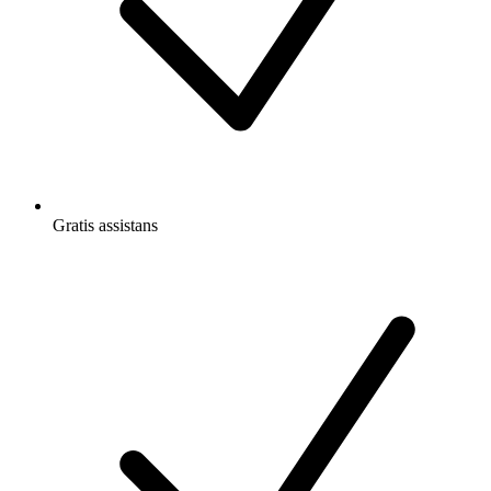
Gratis
assistans