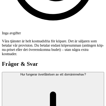
Inga avgifter
Våra tjänster är helt kostnadsfria för köpare. Det är säljaren som
betalar vår provision. Du betalar endast köpesumman (antingen köp-
nu-priset eller det överenskomna budet) – utan några extra
kostnader.
Frågor & Svar
Hur fungerar överlåtelsen av ett domäninnehav?